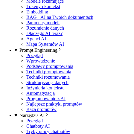
Modele rozumujące
Tokeny i kontekst
Embedding
RAG - AI na Twoich dokumentach
Parametry modeli
Rozumienie danych
Dlaczego AI teraz?
Agenci AI
Mapa Systemów AI
Prompt Engineering
Przegląd
Wprowadzenie
Podstawy promptowania
Techniki promptowania
Techniki rozumowania
Strukturyzacja danych
Inżynieria kontekstu
Automatyzacja
Programowanie z AI
Najlepsze praktyki promptów
Baza promptów
Narzędzia AI
Przegląd
Chatboty AI
Tryby pracy chatbotów