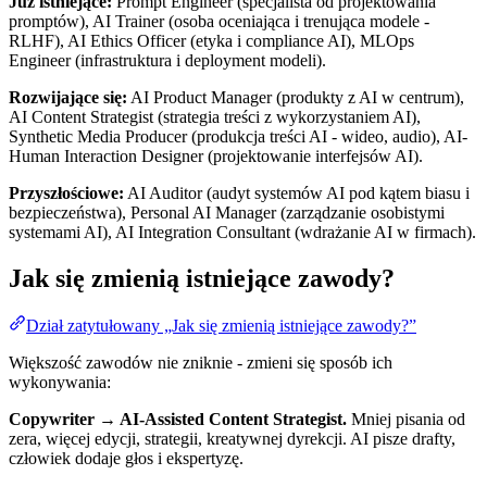
Już istniejące:
Prompt Engineer (specjalista od projektowania
promptów), AI Trainer (osoba oceniająca i trenująca modele -
RLHF), AI Ethics Officer (etyka i compliance AI), MLOps
Engineer (infrastruktura i deployment modeli).
Rozwijające się:
AI Product Manager (produkty z AI w centrum),
AI Content Strategist (strategia treści z wykorzystaniem AI),
Synthetic Media Producer (produkcja treści AI - wideo, audio), AI-
Human Interaction Designer (projektowanie interfejsów AI).
Przyszłościowe:
AI Auditor (audyt systemów AI pod kątem biasu i
bezpieczeństwa), Personal AI Manager (zarządzanie osobistymi
systemami AI), AI Integration Consultant (wdrażanie AI w firmach).
Jak się zmienią istniejące zawody?
Dział zatytułowany „Jak się zmienią istniejące zawody?”
Większość zawodów nie zniknie - zmieni się sposób ich
wykonywania:
Copywriter → AI-Assisted Content Strategist.
Mniej pisania od
zera, więcej edycji, strategii, kreatywnej dyrekcji. AI pisze drafty,
człowiek dodaje głos i ekspertyzę.