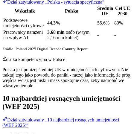
Dział zatytułowany „Polska - sytuacja specyficzna”
Średnia
Cel UE
Wskaźnik
Polska
UE
2030
Podstawowe
44,3%
55,6%
80%
umiejętności cyfrowe
Pracownicy narażeni
3,68 mln
osób (w tym
-
-
na wpływ AI
2,16 mln kobiet)
Źródło: Poland 2025 Digital Decade Country Report
Luka kompetencyjna w Polsce
Polska jest poniżej średniej UE w umiejętnościach cyfrowych. Nie
traktuj tego jako powodu do paniki - raczej jako informację, że próg
wejścia wciąż jest niski i masz spokojnie czas, żeby nadrobić we
własnym tempie.
10 najbardziej rosnących umiejętności
(WEF 2025)
Dział zatytułowany „10 najbardziej rosnących umiejętności
(WEF 2025)”