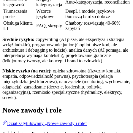
Auto-kategoryzacja, reconciliation
księgowość
kategoryzacja
Tłumaczenia
Wzorce
DeepL i modele językowe
proste
językowe
tłumaczą bardzo dobrze
Obsługa klienta
Chatboty rozwiązują 40-60%
FAQ, skrypty
L1
zapytań
Średnie ryzyko:
copywriting (AI pisze, ale ekspertyza i strategia
wciąż ludzkie), programowanie junior (Copilot pisze kod, ale
architektura i debugging to ludzie), analiza danych (AI pomaga, ale
interpretacja wymaga kontekstu), projektowanie graficzne
(Midjourney tworzy, ale koncept i brand to człowiek).
Niskie ryzyko (na razie):
opieka zdrowotna (fizyczny kontakt,
empatia, odpowiedzialność prawna), psychoterapia (relacja
międzyludzka jest kluczowa), nauczyciele (mentoring, wychowanie,
adaptacja), zarządzanie (decyzje, leadership, polityka
organizacyjna), rzemiosło specjalistyczne (hydraulicy, elektrycy,
serwis).
Nowe zawody i role
Dział zatytułowany „Nowe zawody i role”