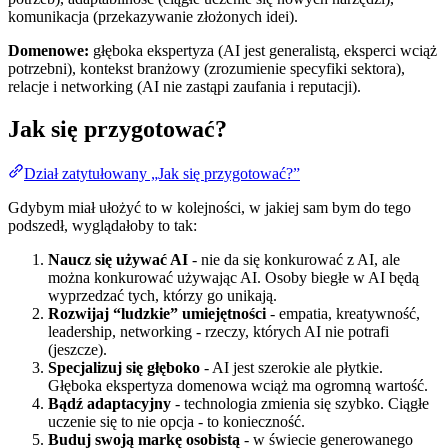
komunikacja (przekazywanie złożonych idei).
Domenowe:
głęboka ekspertyza (AI jest generalistą, eksperci wciąż
potrzebni), kontekst branżowy (zrozumienie specyfiki sektora),
relacje i networking (AI nie zastąpi zaufania i reputacji).
Jak się przygotować?
Dział zatytułowany „Jak się przygotować?”
Gdybym miał ułożyć to w kolejności, w jakiej sam bym do tego
podszedł, wyglądałoby to tak:
Naucz się używać AI
- nie da się konkurować z AI, ale
można konkurować używając AI. Osoby biegłe w AI będą
wyprzedzać tych, którzy go unikają.
Rozwijaj “ludzkie” umiejętności
- empatia, kreatywność,
leadership, networking - rzeczy, których AI nie potrafi
(jeszcze).
Specjalizuj się głęboko
- AI jest szerokie ale płytkie.
Głęboka ekspertyza domenowa wciąż ma ogromną wartość.
Bądź adaptacyjny
- technologia zmienia się szybko. Ciągłe
uczenie się to nie opcja - to konieczność.
Buduj swoją markę osobistą
- w świecie generowanego