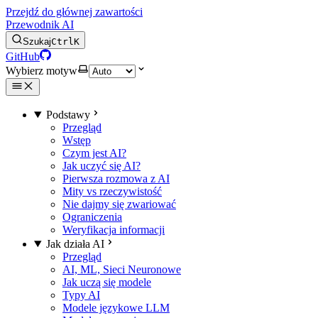
Przejdź do głównej zawartości
Przewodnik AI
Szukaj
Ctrl
K
GitHub
Wybierz motyw
Podstawy
Przegląd
Wstęp
Czym jest AI?
Jak uczyć się AI?
Pierwsza rozmowa z AI
Mity vs rzeczywistość
Nie dajmy się zwariować
Ograniczenia
Weryfikacja informacji
Jak działa AI
Przegląd
AI, ML, Sieci Neuronowe
Jak uczą się modele
Typy AI
Modele językowe LLM