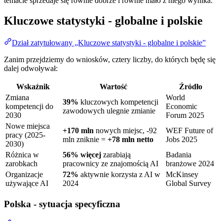
temacie sprzedaje się równie dobrze i równie mało z niego wynika.
Kluczowe statystyki - globalne i polskie
Dział zatytułowany „Kluczowe statystyki - globalne i polskie”
Zanim przejdziemy do wniosków, cztery liczby, do których będę się
dalej odwoływał:
Wskaźnik
Wartość
Źródło
Zmiana
World
39%
kluczowych kompetencji
kompetencji do
Economic
zawodowych ulegnie zmianie
2030
Forum 2025
Nowe miejsca
+170 mln
nowych miejsc, -92
WEF Future of
pracy (2025-
mln zniknie =
+78 mln netto
Jobs 2025
2030)
Różnica w
56% więcej
zarabiają
Badania
zarobkach
pracownicy ze znajomością AI
branżowe 2024
Organizacje
72%
aktywnie korzysta z AI w
McKinsey
używające AI
2024
Global Survey
Polska - sytuacja specyficzna