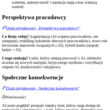
contentu, autentyczność i reputacja mają coraz większą
wartość.
Perspektywa pracodawcy
Dział zatytułowany „Perspektywa pracodawcy”
Co firmy robią?
Augmentacja (AI wspiera pracowników, nie
zastępuje), reskilling (szkolenie obecnych pracowników), nowe role
(tworzenie stanowisk związanych z AI), hybrid teams (zespoły
ludzie + AI).
Czego szukają?
Ludzi, którzy umieją pracować z AI, zdolności
uczenia się nowych narzędzi, krytycznego myślenia i weryfikacji
outputu AI, kreatywności i inicjatywy.
Społeczne konsekwencje
Dział zatytułowany „Społeczne konsekwencje”
Nierówności
AI może pogłębić przepaść między tymi, którzy mają dostęp do
technologii i umiejętności, a tymi, którzy nie mają. Potrzebna jest