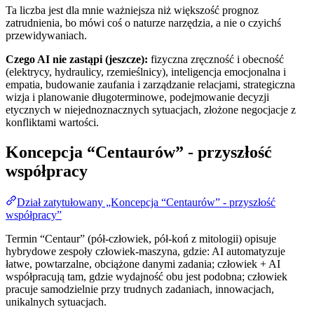
Ta liczba jest dla mnie ważniejsza niż większość prognoz
zatrudnienia, bo mówi coś o naturze narzędzia, a nie o czyichś
przewidywaniach.
Czego AI nie zastąpi (jeszcze):
fizyczna zręczność i obecność
(elektrycy, hydraulicy, rzemieślnicy), inteligencja emocjonalna i
empatia, budowanie zaufania i zarządzanie relacjami, strategiczna
wizja i planowanie długoterminowe, podejmowanie decyzji
etycznych w niejednoznacznych sytuacjach, złożone negocjacje z
konfliktami wartości.
Koncepcja “Centaurów” - przyszłość
współpracy
Dział zatytułowany „Koncepcja “Centaurów” - przyszłość
współpracy”
Termin “Centaur” (pół-człowiek, pół-koń z mitologii) opisuje
hybrydowe zespoły człowiek-maszyna, gdzie: AI automatyzuje
łatwe, powtarzalne, obciążone danymi zadania; człowiek + AI
współpracują tam, gdzie wydajność obu jest podobna; człowiek
pracuje samodzielnie przy trudnych zadaniach, innowacjach,
unikalnych sytuacjach.