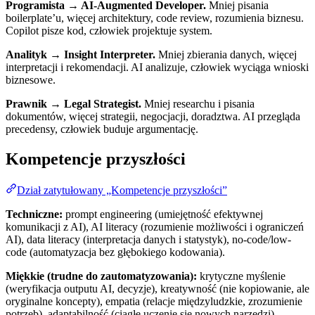
Programista → AI-Augmented Developer.
Mniej pisania
boilerplate’u, więcej architektury, code review, rozumienia biznesu.
Copilot pisze kod, człowiek projektuje system.
Analityk → Insight Interpreter.
Mniej zbierania danych, więcej
interpretacji i rekomendacji. AI analizuje, człowiek wyciąga wnioski
biznesowe.
Prawnik → Legal Strategist.
Mniej researchu i pisania
dokumentów, więcej strategii, negocjacji, doradztwa. AI przegląda
precedensy, człowiek buduje argumentację.
Kompetencje przyszłości
Dział zatytułowany „Kompetencje przyszłości”
Techniczne:
prompt engineering (umiejętność efektywnej
komunikacji z AI), AI literacy (rozumienie możliwości i ograniczeń
AI), data literacy (interpretacja danych i statystyk), no-code/low-
code (automatyzacja bez głębokiego kodowania).
Miękkie (trudne do zautomatyzowania):
krytyczne myślenie
(weryfikacja outputu AI, decyzje), kreatywność (nie kopiowanie, ale
oryginalne koncepty), empatia (relacje międzyludzkie, zrozumienie
potrzeb), adaptabilność (ciągłe uczenie się nowych narzędzi),