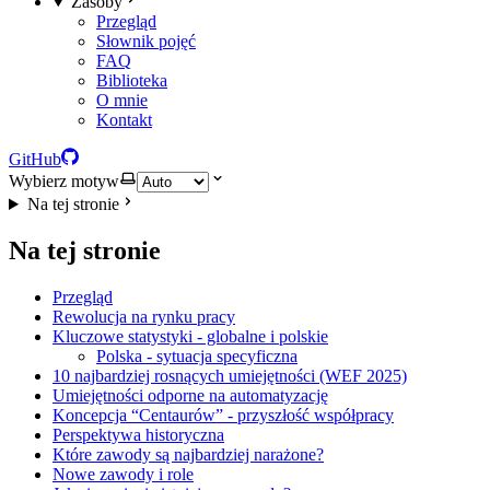
Zasoby
Przegląd
Słownik pojęć
FAQ
Biblioteka
O mnie
Kontakt
GitHub
Wybierz motyw
Na tej stronie
Na tej stronie
Przegląd
Rewolucja na rynku pracy
Kluczowe statystyki - globalne i polskie
Polska - sytuacja specyficzna
10 najbardziej rosnących umiejętności (WEF 2025)
Umiejętności odporne na automatyzację
Koncepcja “Centaurów” - przyszłość współpracy
Perspektywa historyczna
Które zawody są najbardziej narażone?
Nowe zawody i role