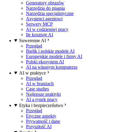
Generatory obrazów
Narzędzia do pisania
Narzędzia specjalistyczne
Asystenci agentowi
Serwery MCP
AI w codziennej pracy
Ile kosztuje AI
Suwerenne AI
Przegląd
Bielik i polskie modele AI
Europejskie modele i firmy AI
Polski ekosystem AI
AI na własnym komputerze
AI w praktyce
Przegląd
AI w branżach
Case studies
Najlepsze praktyki
AI a rynek pracy
Etyka i bezpieczeństwo
Przegląd
Etyczne aspekty
Prywatność i dane
Przyszłość AI