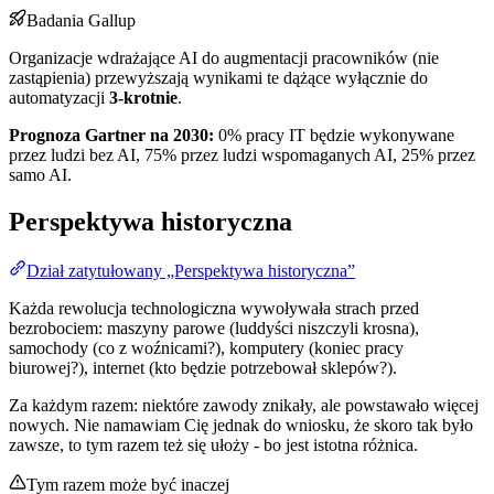
Badania Gallup
Organizacje wdrażające AI do augmentacji pracowników (nie
zastąpienia) przewyższają wynikami te dążące wyłącznie do
automatyzacji
3-krotnie
.
Prognoza Gartner na 2030:
0% pracy IT będzie wykonywane
przez ludzi bez AI, 75% przez ludzi wspomaganych AI, 25% przez
samo AI.
Perspektywa historyczna
Dział zatytułowany „Perspektywa historyczna”
Każda rewolucja technologiczna wywoływała strach przed
bezrobociem: maszyny parowe (luddyści niszczyli krosna),
samochody (co z woźnicami?), komputery (koniec pracy
biurowej?), internet (kto będzie potrzebował sklepów?).
Za każdym razem: niektóre zawody znikały, ale powstawało więcej
nowych. Nie namawiam Cię jednak do wniosku, że skoro tak było
zawsze, to tym razem też się ułoży - bo jest istotna różnica.
Tym razem może być inaczej