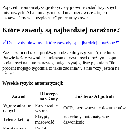
Poprzednie automatyzacje dotyczyły głównie zadań fizycznych i
rutynowych. AI automatyzuje zadania poznawcze - to, co
uznawaliśmy za “bezpieczne” prace umysłowe.
Które zawody są najbardziej narażone?
Dział zatytułowany „Które zawody są najbardziej narażone?”
Zaznaczam od razu: poniższy podział dotyczy zadań, nie ludzi.
Prawie każdy zawód jest mieszanką czynności o różnym stopniu
podatności na automatyzację, więc czytaj tę listę pytaniem “ile
procent mojego tygodnia to takie zadania?”, a nie “czy jestem na
liście”.
Wysokie ryzyko automatyzacji:
Dlaczego
Zawód
Już teraz AI potrafi
narażony
Wprowadzanie
Powtarzalne,
OCR, przetwarzanie dokumentów
danych
wzorce
Skrypty,
Voiceboty, automatyczne
Telemarketing
masowość
dzwonienie
Podstawowa
Reguły,