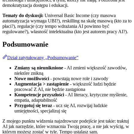
demokratyzacja dostępu i edukacji.
Tematy do dyskusji:
Universal Basic Income (czy masowa
automatyzacja wymaga UBI?), reskilling na skalę masową (kto za to
płaci?), regulacje (czy tempo wdrażania AI powinno być
regulowane?), własność intelektualna (kto jest autorem pracy AI?).
Podsumowanie
Dział zatytułowany „Podsumowanie”
Zmiany są nieuniknione
- AI zmieni większość zawodów,
niektóre znikną
Nowe możliwości
- powstają nowe role i zawody
Augmentacja > zastąpienie
- większość ludzi będzie
pracować Z AI, nie będzie zastąpiona
Kompetencje przyszłości
- AI literacy, krytyczne myślenie,
empatia, adaptabilność
Przygotuj się teraz
- ucz się AI, rozwijaj ludzkie
umiejętności, specjalizuj się
Z mojego punktu widzenia najzdrowsze podejście jest takie: traktuj
AI jak narzędzie, które wzmacnia Twoją pracę, a nie jak wyścig, w
którym możesz zostać w tyle. Tempo ustalasz sam.